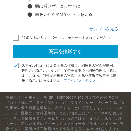
頭は傾けず、まっすぐに
歯を見せた笑顔でカメラを見る
サンプルを見る
16歳以上の方は、ボックスにチェックを入れてください
写真を撮影する
スマイルビューによる画像の作成に、利用者の写真が使用、
処理されること、および下記の免責事項・利用条件に同意し
ます。なお、当社が利用者の写真・画像を無断で広告等に使
用することはありません。
プライバシーポリシー
免責事項：利用者は、Align Technology, Inc.およびその関係会社
（以下総称して「アライン社」）が、プライバシーポリシー に基づき
利用者の個人情報を収集し、利用することに同意します。スマイルビ
ューは、医学的、歯科医学的、または治療上のアドバイスを提供した
り、それを構成することを意図したものではありません。スマイルビ
ューは、新しい笑顔のイメージをコンピュータで生成したイメージ画
像であり、実際の矯正治療の効果や結果を表すものではありません。