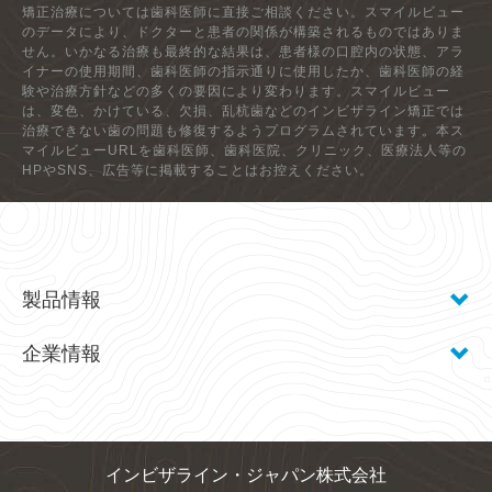
矯正治療については歯科医師に直接ご相談ください。スマイルビュー
のデータにより、ドクターと患者の関係が構築されるものではありま
せん。いかなる治療も最終的な結果は、患者様の口腔内の状態、アラ
イナーの使用期間、歯科医師の指示通りに使用したか、歯科医師の経
験や治療方針などの多くの要因により変わります。スマイルビュー
は、変色、かけている、欠損、乱杭歯などのインビザライン矯正では
治療できない歯の問題も修復するようプログラムされています。本ス
マイルビューURLを歯科医師、歯科医院、クリニック、医療法人等の
HPやSNS、広告等に掲載することはお控えください。
製品情報
企業情報
インビザライン・ジャパン株式会社